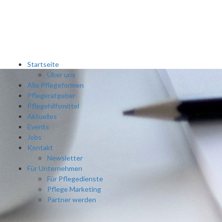
Startseite
Über uns
Alle Pflegeformen
Pflegeratgeber
Pflegehilfsmittel
Aktuelles
Events
Jobs
Kontakt
Newsletter
Für Unternehmen
Für Pflegedienste
Pflege Marketing
Partner werden