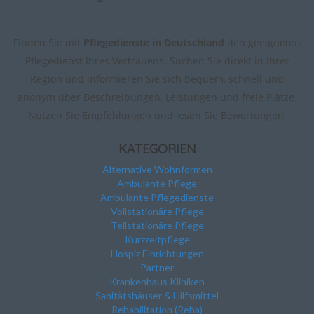
Finden Sie mit
Pflegedienste in Deutschland
den geeigneten
Pflegedienst Ihres Vertrauens. Suchen Sie direkt in Ihrer
Region und informieren Sie sich bequem, schnell und
anonym über Beschreibungen, Leistungen und freie Plätze.
Nutzen Sie Empfehlungen und lesen Sie Bewertungen.
KATEGORIEN
Alternative Wohnformen
Ambulante Pflege
Ambulante Pflegedienste
Vollstationäre Pflege
Teilstationäre Pflege
Kurzzeitpflege
Hospiz Einrichtungen
Partner
Krankenhaus Kliniken
Sanitätshäuser & Hilfsmittel
Rehabilitation (Reha)