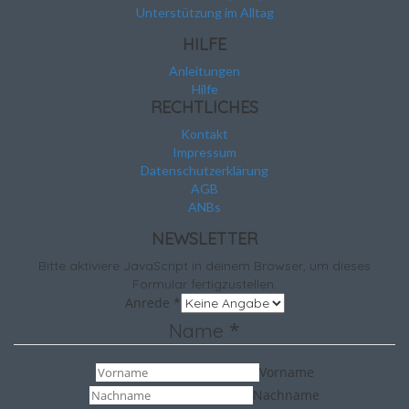
Unterstützung im Alltag
HILFE
Anleitungen
Hilfe
RECHTLICHES
Kontakt
Impressum
Datenschutzerklärung
AGB
ANBs
NEWSLETTER
Bitte aktiviere JavaScript in deinem Browser, um dieses
Formular fertigzustellen.
Anrede
*
*
Name
Vorname
Nachname