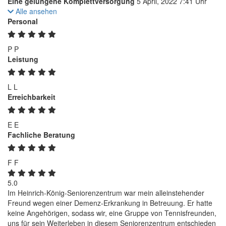
Eine gelungene Komplettversorgung
5 April, 2022 7:41 Uhr
Alle ansehen
Personal
P
P
Leistung
L
L
Erreichbarkeit
E
E
Fachliche Beratung
F
F
5.0
Im Heinrich-König-Seniorenzentrum war mein alleinstehender
Freund wegen einer Demenz-Erkrankung in Betreuung. Er hatte
keine Angehörigen, sodass wir, eine Gruppe von Tennisfreunden,
uns für sein Weiterleben in diesem Seniorenzentrum entschieden