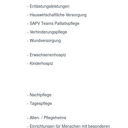
- Entlastungsleistungen
- Hauswirtschaftliche Versorgung
- SAPV Teams Palliativpflege
- Verhinderungspflege
- Wundversorgung
Hospiz Einrichtungen
- Erwachsenenhospiz
- Kinderhospiz
Krankenhaus & Kliniken
Rehabilitation (Reha)
Sanitätshäuser & Hilfsmittel
Teilstationäre Pflege
- Nachtpflege
- Tagespflege
Vollstationäre Pflege
- Alten- / Pflegeheime
- Einrichtungen für Menschen mit besonderen