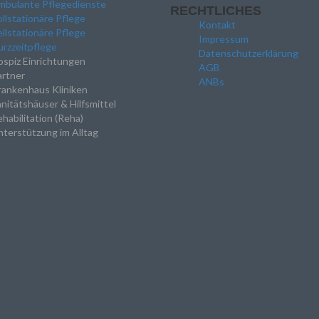
mbulante Pflegedienste
RECHTLICHES
llstationäre Pflege
Kontakt
ilstationäre Pflege
Impressum
rzzeitpflege
Datenschutzerklärung
spiz Einrichtungen
AGB
artner
ANBs
rankenhaus Kliniken
nitätshäuser & Hilfsmittel
habilitation (Reha)
terstützung im Alltag