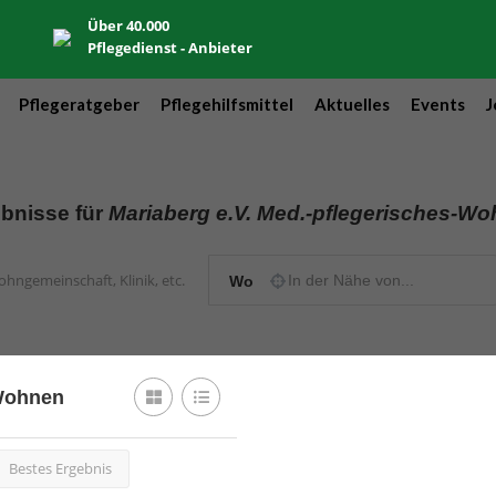
Über 40.000
Pflegedienst - Anbieter
Pflegeratgeber
Pflegehilfsmittel
Aktuelles
Events
J
bnisse für
Mariaberg e.V. Med.-pflegerisches-W
Wo
-Wohnen
Bestes Ergebnis