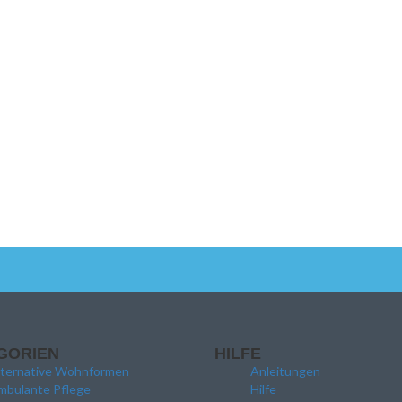
GORIEN
HILFE
lternative Wohnformen
Anleitungen
mbulante Pflege
Hilfe