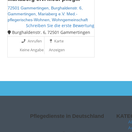
72501 Gammertingen,
Burghaldenstr. 6,
Gammertingen,
Mariaberg e.V. Med.-
pflegerisches-Wohnen,
Wohngemeinschaft
Schreiben Sie die erste Bewertung
Burghaldenstr. 6, 72501 Gammertingen
Anrufen
Karte
Keine Angabe
Anzeigen
Pflegedienste in Deutschland
KATE
A
A