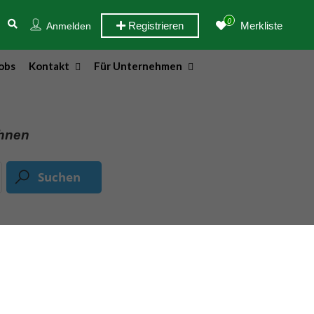
0
Registrieren
Merkliste
Anmelden
obs
Kontakt
Für Unternehmen
ohnen