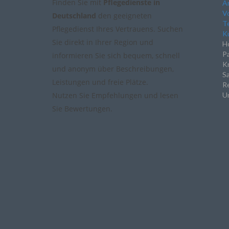
Finden Sie mit
Pflegedienste in
A
Vo
Deutschland
den geeigneten
Te
Pflegedienst Ihres Vertrauens. Suchen
Ku
Sie direkt in Ihrer Region und
Ho
P
informieren Sie sich bequem, schnell
K
und anonym über Beschreibungen,
Sa
Leistungen und freie Plätze.
Re
Nutzen Sie Empfehlungen und lesen
Un
Sie Bewertungen.