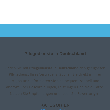
Pflegedienste in Deutschland
Finden Sie mit
Pflegedienste in Deutschland
den geeigneten
Pflegedienst Ihres Vertrauens. Suchen Sie direkt in Ihrer
Region und informieren Sie sich bequem, schnell und
anonym über Beschreibungen, Leistungen und freie Plätze.
Nutzen Sie Empfehlungen und lesen Sie Bewertungen.
KATEGORIEN
Alternative Wohnformen