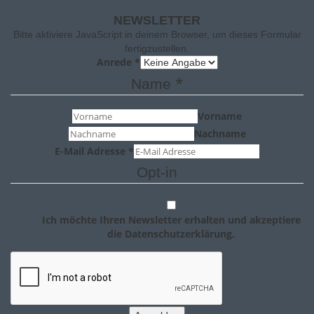
NEWSLETTER
Bitte aktiviere JavaScript in deinem Browser, um dieses Formular
fertigzustellen.
Anrede
*
*
Name
Vorname
Nachname
E-Mail Adresse
*
Opt-in
Ich möchte Ihren Newsletter erhalten und akzeptiere
die Datenschutzerklärung.