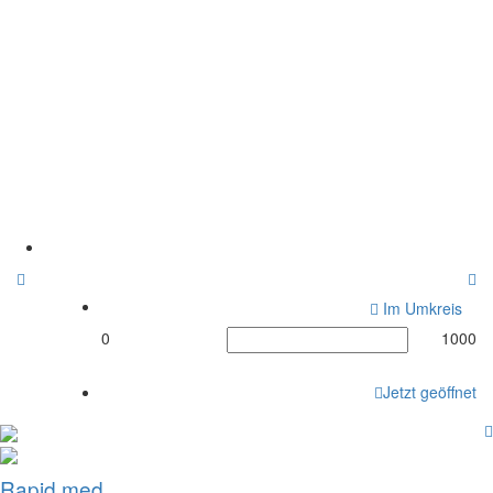
Rapid med.
GmbH,Schützenstraße
72 , 45964
Gladbeck,Ambulante
Pflegedienste,Gladbeck
Home
Im Umkreis
0
1000
Jetzt geöffnet
Rapid med.