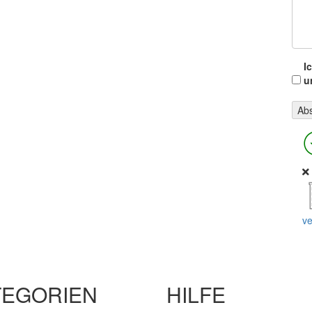
I
u
ve
TEGORIEN
HILFE