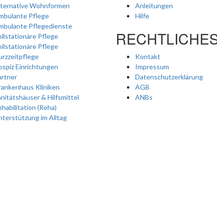
lternative Wohnformen
Anleitungen
mbulante Pflege
Hilfe
mbulante Pflegedienste
RECHTLICHE
llstationäre Pflege
ilstationäre Pflege
rzzeitpflege
Kontakt
spiz Einrichtungen
Impressum
artner
Datenschutzerklärung
rankenhaus Kliniken
AGB
nitätshäuser & Hilfsmittel
ANBs
habilitation (Reha)
terstützung im Alltag