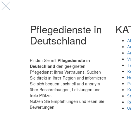
Pflegedienste in
KA
Deutschland
A
A
A
Vo
Finden Sie mit
Pflegedienste in
Te
Deutschland
den geeigneten
Ku
Pflegedienst Ihres Vertrauens. Suchen
Sie direkt in Ihrer Region und informieren
Ho
Sie sich bequem, schnell und anonym
P
über Beschreibungen, Leistungen und
K
freie Plätze.
Sa
Nutzen Sie Empfehlungen und lesen Sie
Re
Bewertungen.
Un