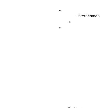
Anmelden
Registrieren
Unternehmen
Privater Benutzer
Merkliste
0