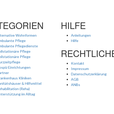
TEGORIEN
HILFE
lternative Wohnformen
Anleitungen
mbulante Pflege
Hilfe
mbulante Pflegedienste
RECHTLICH
llstationäre Pflege
ilstationäre Pflege
rzzeitpflege
Kontakt
spiz Einrichtungen
Impressum
artner
Datenschutzerklärung
rankenhaus Kliniken
AGB
nitätshäuser & Hilfsmittel
ANBs
habilitation (Reha)
terstützung im Alltag