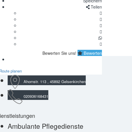
Speichern
Teilen
Bewerten
Bewerten Sie uns!
Route planen
Ahornstr. 113 , 45892 Gelsenkirchen
020936168431
ienstleistungen
Ambulante Pflegedienste