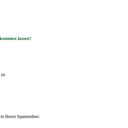
ukommen lassen?
zu
l in Ihrem Spamordner.