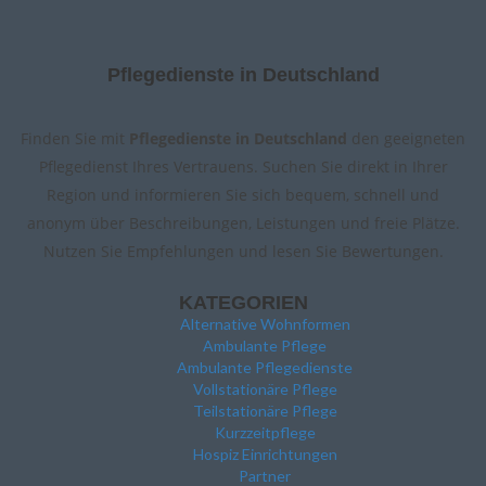
Pflegedienste in Deutschland
Finden Sie mit
Pflegedienste in Deutschland
den geeigneten
Pflegedienst Ihres Vertrauens. Suchen Sie direkt in Ihrer
Region und informieren Sie sich bequem, schnell und
anonym über Beschreibungen, Leistungen und freie Plätze.
Nutzen Sie Empfehlungen und lesen Sie Bewertungen.
KATEGORIEN
Alternative Wohnformen
Ambulante Pflege
Ambulante Pflegedienste
Vollstationäre Pflege
Teilstationäre Pflege
Kurzzeitpflege
Hospiz Einrichtungen
Partner