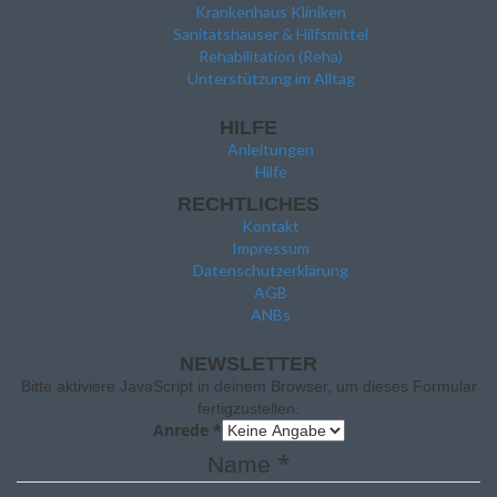
Krankenhaus Kliniken
Sanitätshäuser & Hilfsmittel
Rehabilitation (Reha)
Unterstützung im Alltag
HILFE
Anleitungen
Hilfe
RECHTLICHES
Kontakt
Impressum
Datenschutzerklärung
AGB
ANBs
NEWSLETTER
Bitte aktiviere JavaScript in deinem Browser, um dieses Formular
fertigzustellen.
Anrede
*
*
Name