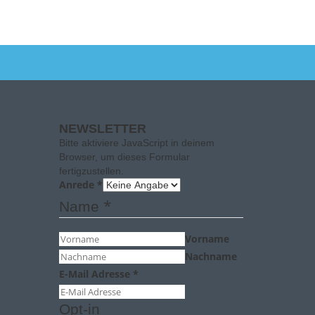
NEWSLETTER
Bitte aktiviere JavaScript in deinem
Browser, um dieses Formular
fertigzustellen.
Anrede
*
*
Name
Vorname
Nachname
E-Mail Adresse
*
Opt-in