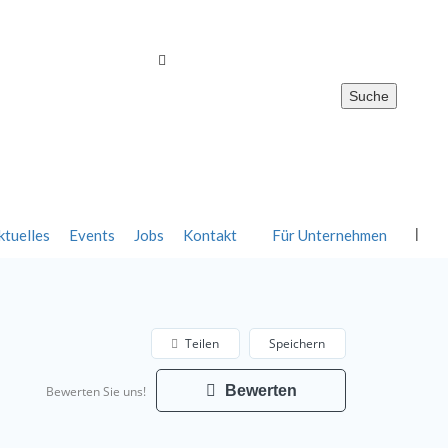
Suche
Registrieren
0
Merkliste
Anmelden
ktuelles
Events
Jobs
Kontakt
Für Unternehmen
Teilen
Speichern
Bewerten
Bewerten Sie uns!