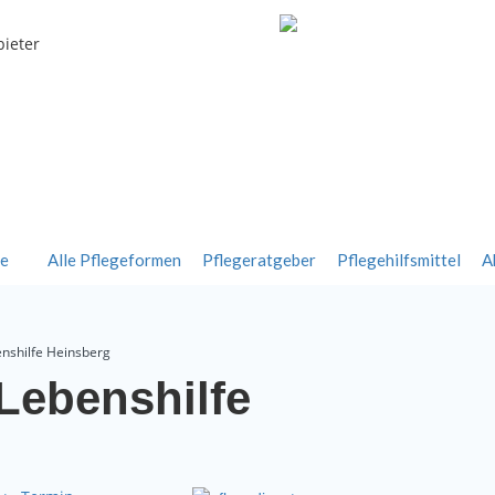
bieter
te
Alle Pflegeformen
Pflegeratgeber
Pflegehilfsmittel
A
enshilfe Heinsberg
 Lebenshilfe