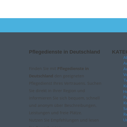
Pflegedienste in Deutschland
KATE
A
A
Finden Sie mit
Pflegedienste in
A
Vo
Deutschland
den geeigneten
Te
Pflegedienst Ihres Vertrauens. Suchen
Ku
Sie direkt in Ihrer Region und
Ho
P
informieren Sie sich bequem, schnell
K
und anonym über Beschreibungen,
Sa
Leistungen und freie Plätze.
Re
Nutzen Sie Empfehlungen und lesen
Un