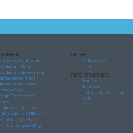
GORIEN
HILFE
lternative Wohnformen
Anleitungen
mbulante Pflege
Hilfe
mbulante Pflegedienste
RECHTLICHES
llstationäre Pflege
Kontakt
ilstationäre Pflege
Impressum
rzzeitpflege
Datenschutzerklärung
spiz Einrichtungen
AGB
artner
ANBs
rankenhaus Kliniken
nitätshäuser & Hilfsmittel
habilitation (Reha)
terstützung im Alltag