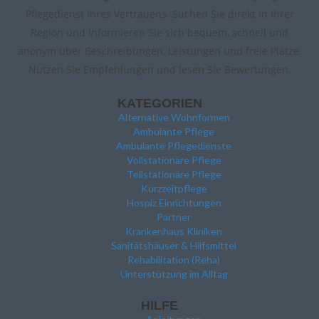
Pflegedienst Ihres Vertrauens. Suchen Sie direkt in Ihrer
Region und informieren Sie sich bequem, schnell und
anonym über Beschreibungen, Leistungen und freie Plätze.
Nutzen Sie Empfehlungen und lesen Sie Bewertungen.
KATEGORIEN
Alternative Wohnformen
Ambulante Pflege
Ambulante Pflegedienste
Vollstationäre Pflege
Teilstationäre Pflege
Kurzzeitpflege
Hospiz Einrichtungen
Partner
Krankenhaus Kliniken
Sanitätshäuser & Hilfsmittel
Rehabilitation (Reha)
Unterstützung im Alltag
HILFE