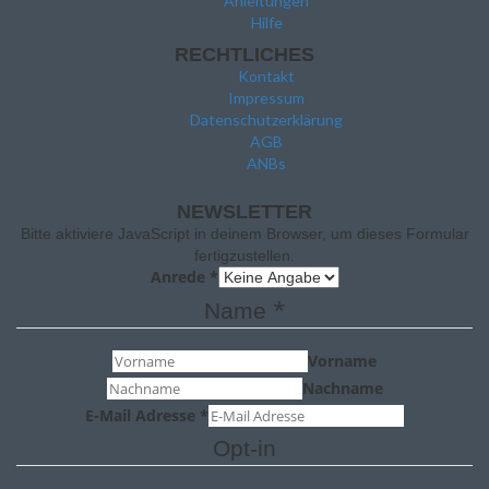
Anleitungen
Hilfe
RECHTLICHES
Kontakt
Impressum
Datenschutzerklärung
AGB
ANBs
NEWSLETTER
Bitte aktiviere JavaScript in deinem Browser, um dieses Formular
fertigzustellen.
Anrede
*
*
Name
Vorname
Nachname
E-Mail Adresse
*
Opt-in