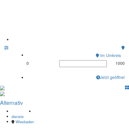
Ambulanter Pflegedienst
"Alternative " Martin
Rozner
Home
Im Umkreis
0
1000
Jetzt geöffnet
Alternativ
dienste
Wiesbaden