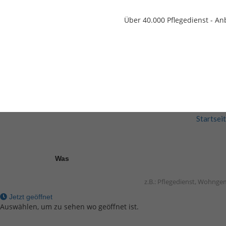
Über 40.000
Pflegedienst - An
Startsei
Was
Jetzt geöffnet
Auswählen, um zu sehen wo geöffnet ist.