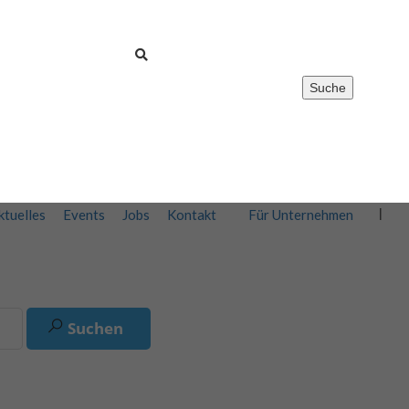
Suche
Registrieren
0
Merkliste
Anmelden
ktuelles
Events
Jobs
Kontakt
Für Unternehmen