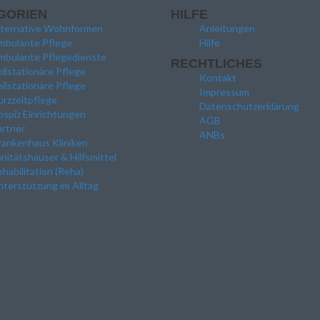
GORIEN
HILFE
lternative Wohnformen
Anleitungen
mbulante Pflege
Hilfe
mbulante Pflegedienste
RECHTLICHES
llstationäre Pflege
Kontakt
ilstationäre Pflege
Impressum
rzzeitpflege
Datenschutzerklärung
spiz Einrichtungen
AGB
artner
ANBs
rankenhaus Kliniken
nitätshäuser & Hilfsmittel
habilitation (Reha)
terstützung im Alltag