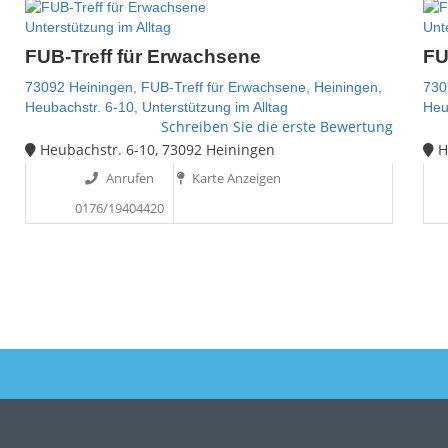
Unterstützung im Alltag
Unte
FUB-Treff für Erwachsene
FU
73092 Heiningen,
FUB-Treff für Erwachsene,
Heiningen,
730
Heubachstr. 6-10,
Unterstützung im Alltag
Heu
Schreiben Sie die erste Bewertung
Heubachstr. 6-10, 73092 Heiningen
He
Anrufen
Karte Anzeigen
0176/19404420