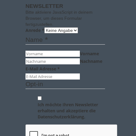
NEWSLETTER
Bitte aktiviere JavaScript in deinem
Browser, um dieses Formular
fertigzustellen.
Anrede
*
*
Name
Vorname
Nachname
E-Mail Adresse
*
Opt-in
Ich möchte Ihren Newsletter
erhalten und akzeptiere die
Datenschutzerklärung.