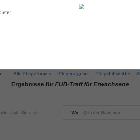
bieter
te
Alle Pflegeformen
Pflegeratgeber
Pflegehilfsmittel
A
Ergebnisse für
FUB-Treff für Erwachsene
Wo