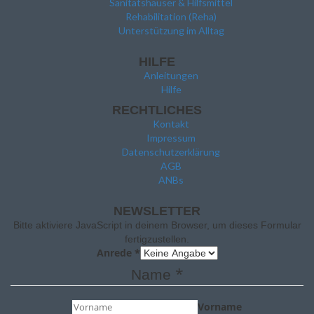
Sanitätshäuser & Hilfsmittel
Rehabilitation (Reha)
Unterstützung im Alltag
HILFE
Anleitungen
Hilfe
RECHTLICHES
Kontakt
Impressum
Datenschutzerklärung
AGB
ANBs
NEWSLETTER
Bitte aktiviere JavaScript in deinem Browser, um dieses Formular
fertigzustellen.
Anrede
*
*
Name
Vorname