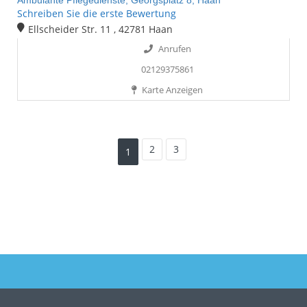
Ambulante Pflegedienste,
Georgsplatz 8,
Haan
Schreiben Sie die erste Bewertung
Ellscheider Str. 11 , 42781 Haan
Anrufen
02129375861
Karte Anzeigen
2
3
1