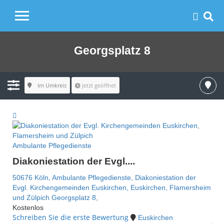
Georgsplatz 8
Im Umkreis
Jetzt geöffnet
Ambulante Pflegedienste
Diakoniestation der Evgl....
50676 Köln,
Ambulante Pflegedienste,
Diakoniestation der
Evgl. Kirchengemeinden Euskirchen,
Euskirchen,
Flamersheim
und Zülpich
Georgsplatz 8,
Kostenlos
Schreiben Sie die erste Bewertung
Euskirchen