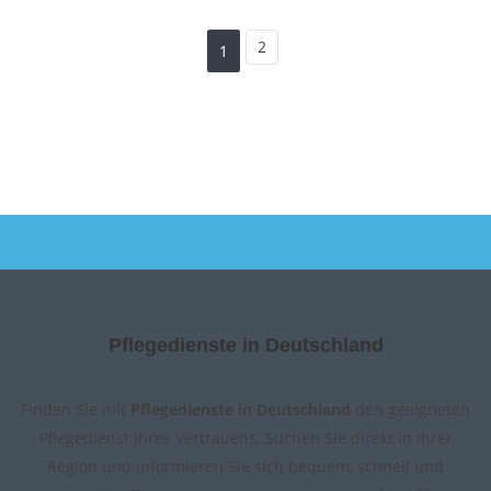
2
1
Pflegedienste in Deutschland
Finden Sie mit
Pflegedienste in Deutschland
den geeigneten
Pflegedienst Ihres Vertrauens. Suchen Sie direkt in Ihrer
Region und informieren Sie sich bequem, schnell und