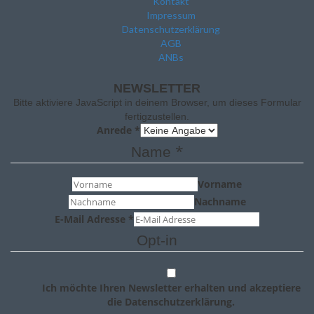
Kontakt
Impressum
Datenschutzerklärung
AGB
ANBs
NEWSLETTER
Bitte aktiviere JavaScript in deinem Browser, um dieses Formular
fertigzustellen.
Anrede
*
*
Name
Vorname
Nachname
E-Mail Adresse
*
Opt-in
Ich möchte Ihren Newsletter erhalten und akzeptiere
die Datenschutzerklärung.