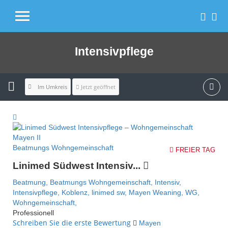
Intensivpflege
Im Umkreis
Jetzt geöffnet
Beatmungs Wohngemeinschaft
FREIER TAG
Linimed Südwest Intensiv...
Beatmung,
Beatmungs Wohngemeinschaft,
Intensiv,
Intensivpflege,
Koblenz,
linimed sw,
Mayen
Weaning,
WG,
Wohngemeinschaft,
Professionell
Schreiben Sie die erste Bewertung
Mayen