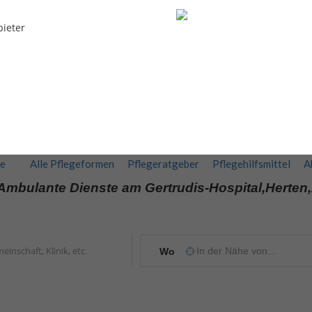
bieter
te
Alle Pflegeformen
Pflegeratgeber
Pflegehilfsmittel
A
Ambulante Dienste am Gertrudis-Hospital,Herten
Wo