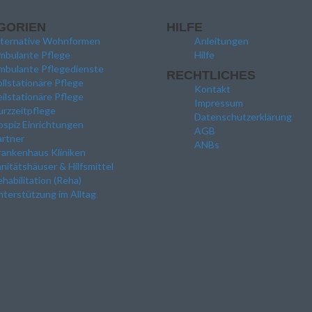
GORIEN
HILFE
lternative Wohnformen
Anleitungen
mbulante Pflege
Hilfe
mbulante Pflegedienste
RECHTLICHES
llstationäre Pflege
Kontakt
ilstationäre Pflege
Impressum
rzzeitpflege
Datenschutzerklärung
spiz Einrichtungen
AGB
artner
ANBs
rankenhaus Kliniken
nitätshäuser & Hilfsmittel
habilitation (Reha)
terstützung im Alltag