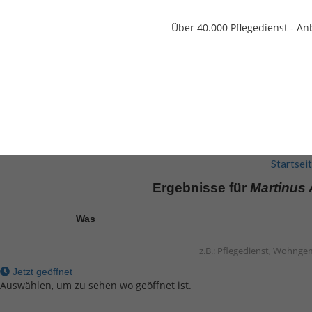
Über 40.000
Pflegedienst - An
Startsei
Ergebnisse für
Martinus 
Was
Jetzt geöffnet
Auswählen, um zu sehen wo geöffnet ist.