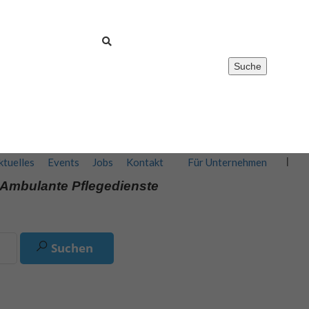
Suche
Registrieren
0
Merkliste
Anmelden
ktuelles
Events
Jobs
Kontakt
Für Unternehmen
,Ambulante Pflegedienste