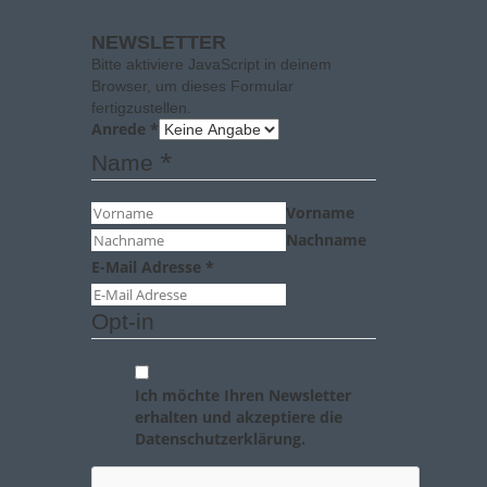
NEWSLETTER
Bitte aktiviere JavaScript in deinem
Browser, um dieses Formular
fertigzustellen.
Anrede
*
*
Name
Vorname
Nachname
E-Mail Adresse
*
Opt-in
Ich möchte Ihren Newsletter
erhalten und akzeptiere die
Datenschutzerklärung.