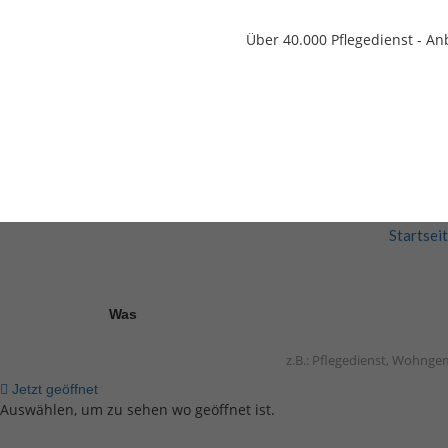
Über 40.000
Pflegedienst - An
Startsei
Was
Jetzt geöffnet
Auswählen, um zu sehen wo geöffnet ist.