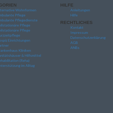
GORIEN
HILFE
lternative Wohnformen
Anleitungen
mbulante Pflege
Hilfe
mbulante Pflegedienste
RECHTLICHES
llstationäre Pflege
Kontakt
ilstationäre Pflege
Impressum
rzzeitpflege
Datenschutzerklärung
spiz Einrichtungen
AGB
artner
ANBs
rankenhaus Kliniken
nitätshäuser & Hilfsmittel
habilitation (Reha)
terstützung im Alltag