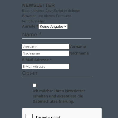
NEWSLETTER
Bitte aktiviere JavaScript in deinem
Browser, um dieses Formular
fertigzustellen.
Anrede
*
*
Name
Vorname
Nachname
E-Mail Adresse
*
Opt-in
Ich möchte Ihren Newsletter
erhalten und akzeptiere die
Datenschutzerklärung.