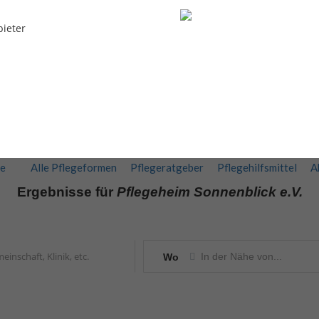
bieter
te
Alle Pflegeformen
Pflegeratgeber
Pflegehilfsmittel
A
Ergebnisse für
Pflegeheim Sonnenblick e.V.
Wo