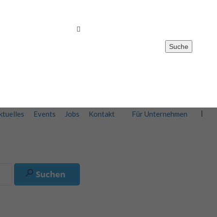
Suche
Registrieren
0
Merkliste
Anmelden
ktuelles
Events
Jobs
Kontakt
Für Unternehmen