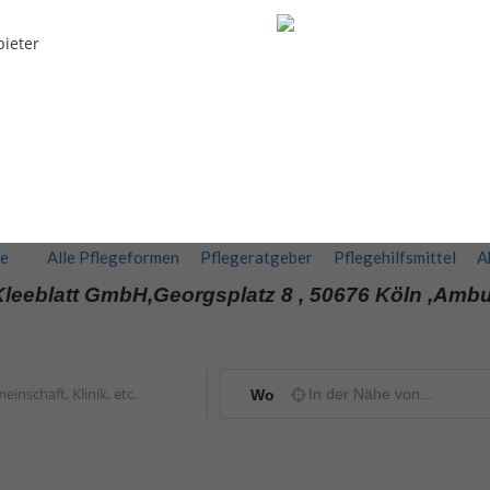
bieter
te
Alle Pflegeformen
Pflegeratgeber
Pflegehilfsmittel
A
leeblatt GmbH,Georgsplatz 8 , 50676 Köln ,Ambu
Wo