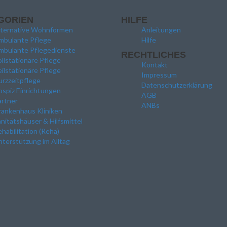
GORIEN
HILFE
lternative Wohnformen
Anleitungen
mbulante Pflege
Hilfe
mbulante Pflegedienste
RECHTLICHES
llstationäre Pflege
Kontakt
ilstationäre Pflege
Impressum
rzzeitpflege
Datenschutzerklärung
spiz Einrichtungen
AGB
artner
ANBs
rankenhaus Kliniken
nitätshäuser & Hilfsmittel
habilitation (Reha)
terstützung im Alltag