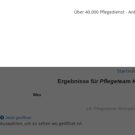
Über 40.000
Pflegedienst - An
Startsei
Ergebnisse für
Pflegeteam K
Was
Jetzt geöffnet
Auswählen, um zu sehen wo geöffnet ist.