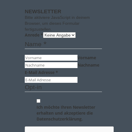
NEWSLETTER
Bitte aktiviere JavaScript in deinem
Browser, um dieses Formular
fertigzustellen.
Anrede
*
*
Name
Vorname
Nachname
E-Mail Adresse
*
Opt-in
Ich möchte Ihren Newsletter
erhalten und akzeptiere die
Datenschutzerklärung.