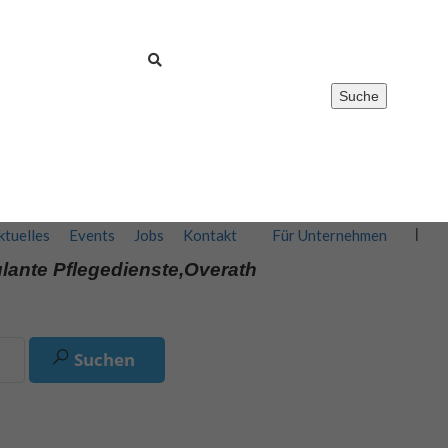
Suche
Registrieren
0
Merkliste
Anmelden
ktuelles
Events
Jobs
Kontakt
Für Unternehmen
lante Pflegedienste,Overath