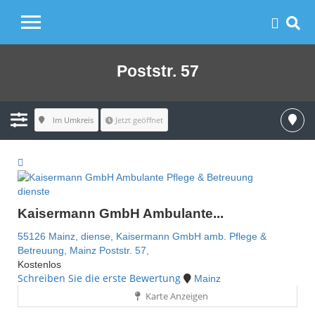
Poststr. 57
Im Umkreis
Jetzt geöffnet
dienste
Kaisermann GmbH Ambulante...
55126 Mainz,
diense,
Kaisermann GmbH amb. Pflege &
Betreuung,
Mainz
Poststr. 57,
Kostenlos
Schreiben Sie die erste Bewertung
Mainz
Karte Anzeigen