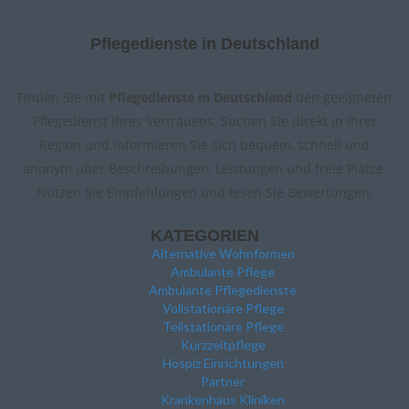
Pflegedienste in Deutschland
Finden Sie mit
Pflegedienste in Deutschland
den geeigneten
Pflegedienst Ihres Vertrauens. Suchen Sie direkt in Ihrer
Region und informieren Sie sich bequem, schnell und
anonym über Beschreibungen, Leistungen und freie Plätze.
Nutzen Sie Empfehlungen und lesen Sie Bewertungen.
KATEGORIEN
Alternative Wohnformen
Ambulante Pflege
Ambulante Pflegedienste
Vollstationäre Pflege
Teilstationäre Pflege
Kurzzeitpflege
Hospiz Einrichtungen
Partner
Krankenhaus Kliniken