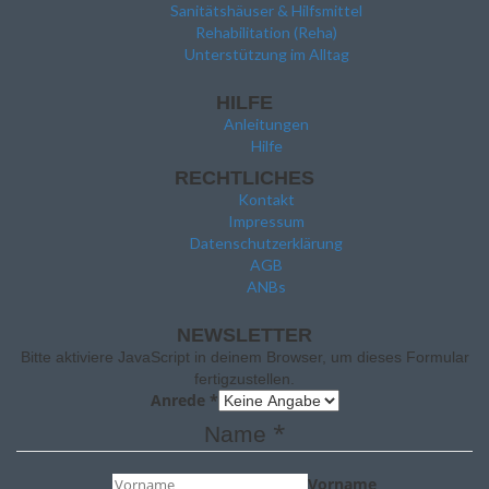
Sanitätshäuser & Hilfsmittel
Rehabilitation (Reha)
Unterstützung im Alltag
HILFE
Anleitungen
Hilfe
RECHTLICHES
Kontakt
Impressum
Datenschutzerklärung
AGB
ANBs
NEWSLETTER
Bitte aktiviere JavaScript in deinem Browser, um dieses Formular
fertigzustellen.
Anrede
*
*
Name
Vorname