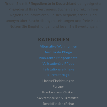
Finden Sie mit
Pflegedienste in Deutschland
den geeigneten
Pflegedienst Ihres Vertrauens. Suchen Sie direkt in Ihrer
Region und informieren Sie sich bequem, schnell und
anonym über Beschreibungen, Leistungen und freie Plätze.
Nutzen Sie Empfehlungen und lesen Sie Bewertungen.
KATEGORIEN
Alternative Wohnformen
Ambulante Pflege
Ambulante Pflegedienste
Vollstationäre Pflege
Teilstationäre Pflege
Kurzzeitpflege
Hospiz Einrichtungen
Partner
Krankenhaus Kliniken
Sanitätshäuser & Hilfsmittel
Rehabilitation (Reha)