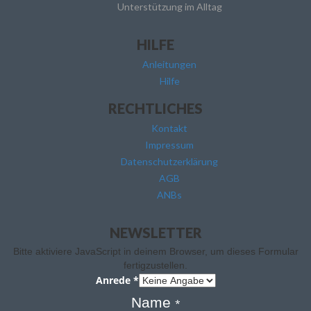
Unterstützung im Alltag
HILFE
Anleitungen
Hilfe
RECHTLICHES
Kontakt
Impressum
Datenschutzerklärung
AGB
ANBs
NEWSLETTER
Bitte aktiviere JavaScript in deinem Browser, um dieses Formular
fertigzustellen.
Anrede
*
Name
*