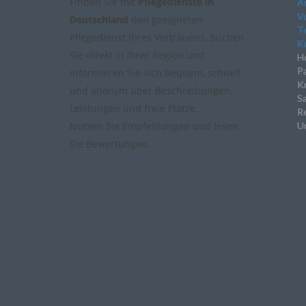
Finden Sie mit
Pflegedienste in
A
Vo
Deutschland
den geeigneten
Te
Pflegedienst Ihres Vertrauens. Suchen
Ku
Sie direkt in Ihrer Region und
Ho
P
informieren Sie sich bequem, schnell
K
und anonym über Beschreibungen,
Sa
Leistungen und freie Plätze.
Re
Nutzen Sie Empfehlungen und lesen
Un
Sie Bewertungen.