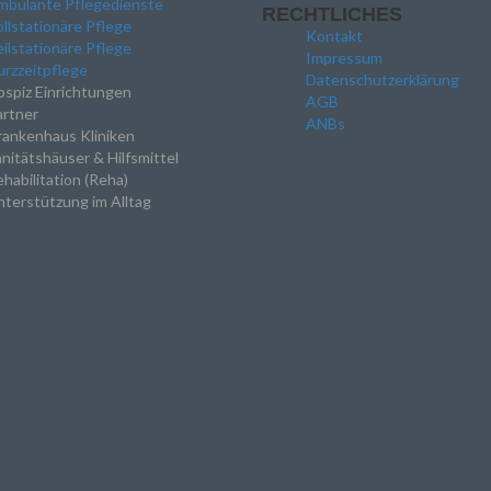
mbulante Pflegedienste
RECHTLICHES
llstationäre Pflege
Kontakt
ilstationäre Pflege
Impressum
rzzeitpflege
Datenschutzerklärung
spiz Einrichtungen
AGB
artner
ANBs
rankenhaus Kliniken
nitätshäuser & Hilfsmittel
habilitation (Reha)
terstützung im Alltag