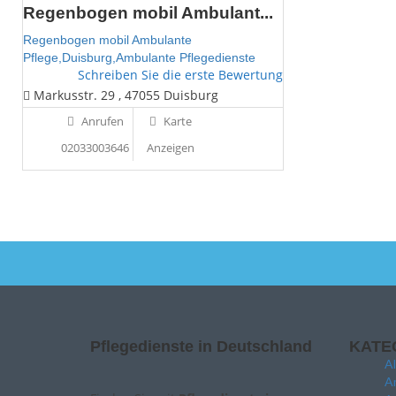
Regenbogen mobil Ambulant...
Regenbogen mobil Ambulante
Pflege,Duisburg,Ambulante Pflegedienste
Schreiben Sie die erste Bewertung
Markusstr. 29 , 47055 Duisburg
Anrufen
Karte
02033003646
Anzeigen
Pflegedienste in Deutschland
KATE
A
A