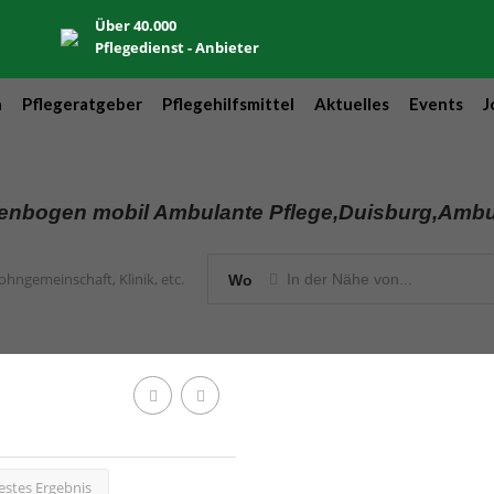
Über 40.000
Pflegedienst - Anbieter
n
Pflegeratgeber
Pflegehilfsmittel
Aktuelles
Events
J
enbogen mobil Ambulante Pflege,Duisburg,Ambul
Wo
stes Ergebnis