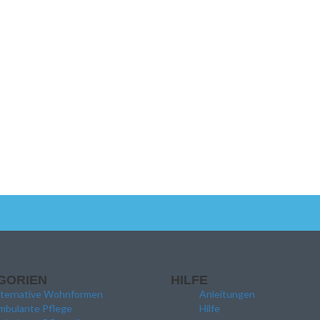
GORIEN
HILFE
lternative Wohnformen
Anleitungen
mbulante Pflege
Hilfe