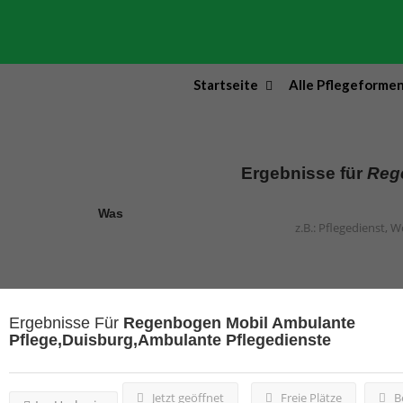
Startseite
Alle Pflegeforme
Ergebnisse für
Reg
Was
Ergebnisse Für
Regenbogen Mobil Ambulante
Pflege,Duisburg,Ambulante Pflegedienste
Jetzt geöffnet
Freie Plätze
Be