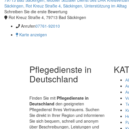
Säckingen,
Rot Kreuz Straße 4,
Säckingen,
Unterstützung im Alltag
Schreiben Sie die erste Bewertung
Rot Kreuz Straße 4, 79713 Bad Säckingen
Anrufen
07761-92010
Karte anzeigen
Pflegedienste in
KA
Deutschland
A
A
A
Finden Sie mit
Pflegedienste in
Vo
Deutschland
den geeigneten
Te
Pflegedienst Ihres Vertrauens. Suchen
Ku
Sie direkt in Ihrer Region und informieren
Ho
Sie sich bequem, schnell und anonym
P
über Beschreibungen, Leistungen und
K