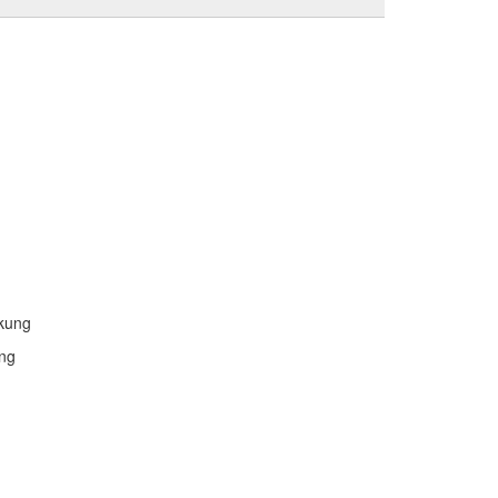
nkung
ung