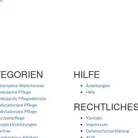
TEGORIEN
HILFE
lternative Wohnformen
Anleitungen
mbulante Pflege
Hilfe
mbulante Pflegedienste
RECHTLICHE
llstationäre Pflege
ilstationäre Pflege
rzzeitpflege
Kontakt
spiz Einrichtungen
Impressum
artner
Datenschutzerklärung
rankenhaus Kliniken
AGB