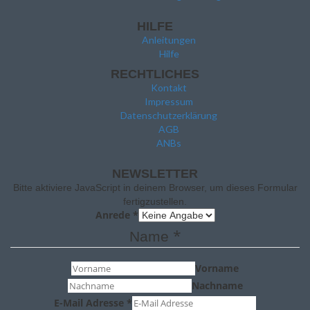
HILFE
Anleitungen
Hilfe
RECHTLICHES
Kontakt
Impressum
Datenschutzerklärung
AGB
ANBs
NEWSLETTER
Bitte aktiviere JavaScript in deinem Browser, um dieses Formular
fertigzustellen.
Anrede
*
*
Name
Vorname
Nachname
E-Mail Adresse
*