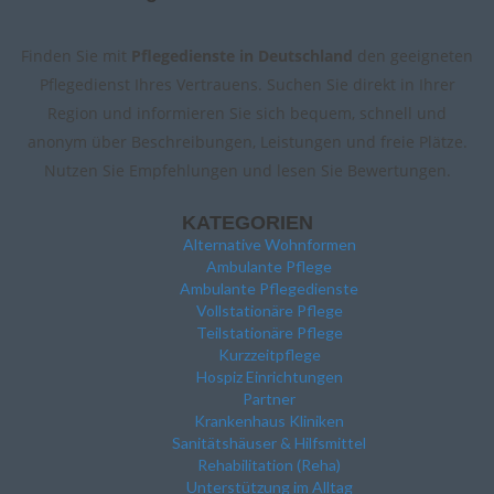
Finden Sie mit
Pflegedienste in Deutschland
den geeigneten
Pflegedienst Ihres Vertrauens. Suchen Sie direkt in Ihrer
Region und informieren Sie sich bequem, schnell und
anonym über Beschreibungen, Leistungen und freie Plätze.
Nutzen Sie Empfehlungen und lesen Sie Bewertungen.
KATEGORIEN
Alternative Wohnformen
Ambulante Pflege
Ambulante Pflegedienste
Vollstationäre Pflege
Teilstationäre Pflege
Kurzzeitpflege
Hospiz Einrichtungen
Partner
Krankenhaus Kliniken
Sanitätshäuser & Hilfsmittel
Rehabilitation (Reha)
Unterstützung im Alltag