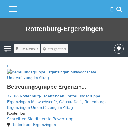
Rottenburg-Ergenzingen
Im Umkreis
Jetzt geöffnet
Unterstützung im Alltag
Betreuungsgruppe Ergenzin...
72108 Rottenburg-Ergenzingen,
Betreuungsgruppe
Ergenzingen Mittwochscafé,
Gäustraße 1,
Rottenburg-
Ergenzingen
Unterstützung im Alltag,
Kostenlos
Schreiben Sie die erste Bewertung
Rottenburg-Ergenzingen