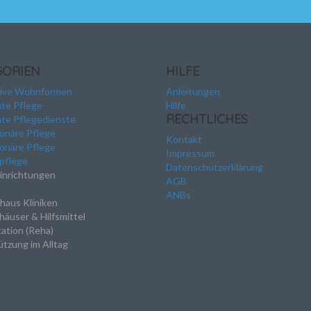
GORIEN
HILFE
tive Wohnformen
Anleitungen
te Pflege
Hilfe
RECHTLICHES
te Pflegedienste
ionäre Pflege
Kontakt
ionäre Pflege
Impressum
pflege
Datenschutzerklärung
inrichtungen
AGB
ANBs
haus Kliniken
häuser & Hilfsmittel
tation (Reha)
tzung im Alltag