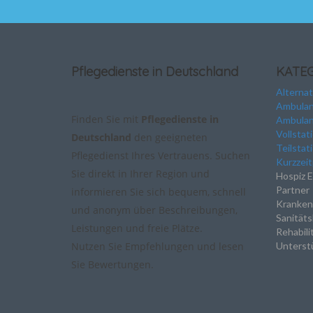
Pflegedienste in Deutschland
KATE
Alterna
Ambulan
Finden Sie mit
Pflegedienste in
Ambulan
Vollstat
Deutschland
den geeigneten
Teilstat
Pflegedienst Ihres Vertrauens. Suchen
Kurzzeit
Sie direkt in Ihrer Region und
Hospiz E
Partner
informieren Sie sich bequem, schnell
Kranken
und anonym über Beschreibungen,
Sanitäts
Leistungen und freie Plätze.
Rehabili
Nutzen Sie Empfehlungen und lesen
Unterstü
Sie Bewertungen.