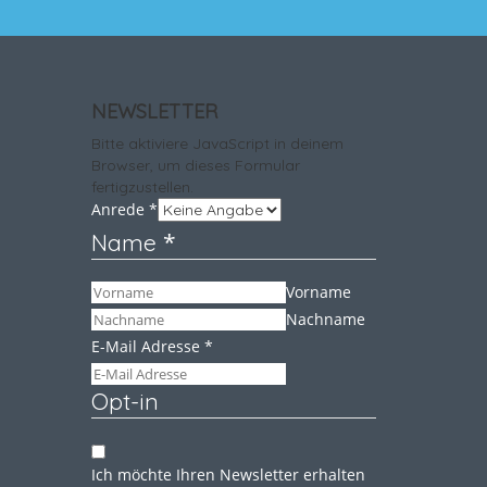
NEWSLETTER
Bitte aktiviere JavaScript in deinem
Browser, um dieses Formular
fertigzustellen.
Anrede
*
*
Name
Vorname
Nachname
E-Mail Adresse
*
Opt-in
Ich möchte Ihren Newsletter erhalten