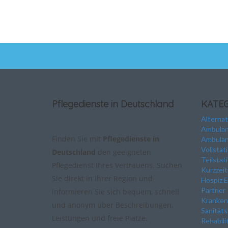
Pflegedienste in Deutschland
KATE
Alterna
Ambulan
Finden Sie mit
Pflegedienste in
Ambulan
Vollstat
Deutschland
den geeigneten
Teilstat
Pflegedienst Ihres Vertrauens. Suchen
Kurzzeit
Sie direkt in Ihrer Region und
Hospiz E
Partner
informieren Sie sich bequem, schnell
Kranken
und anonym über Beschreibungen,
Sanitäts
Leistungen und freie Plätze.
Rehabili