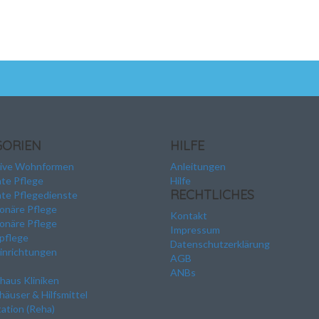
GORIEN
HILFE
tive Wohnformen
Anleitungen
te Pflege
Hilfe
RECHTLICHES
te Pflegedienste
ionäre Pflege
Kontakt
ionäre Pflege
Impressum
pflege
Datenschutzerklärung
inrichtungen
AGB
ANBs
haus Kliniken
häuser & Hilfsmittel
tation (Reha)