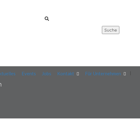
Suche
Registrieren
0
Merkliste
Anmelden
ktuelles
Events
Jobs
Kontakt
Für Unternehmen
m