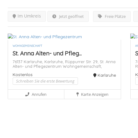
Im Umkreis
Jetzt geöffnet
Freie Plätze
WOHNGEMEINSCHAFT
A
St. Anna Alten- und Pfleg...
S
76137 Karlsruhe,
Karlsruhe,
Rüppurrer Str. 29,
St. Anna
7
Alten- und Pflegezentrum
Wohngemeinschaft,
R
Kostenlos
K
Karlsruhe
Schreiben Sie die erste Bewertung
Anrufen
Karte Anzeigen