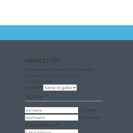
NEWSLETTER
Bitte aktiviere JavaScript in deinem
Browser, um dieses Formular
fertigzustellen.
Anrede
*
*
Name
Vorname
Nachname
E-Mail Adresse
*