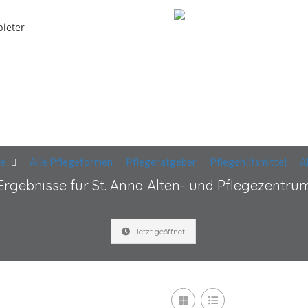
bieter
te
Alle Pflegeformen
Pflegeratgeber
Pflegehilfsmittel
A
Ergebnisse für
St. Anna Alten- und Pflegezentru
Jetzt geöffnet