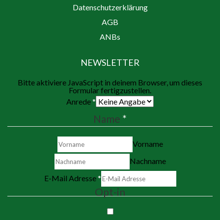
Datenschutzerklärung
AGB
ANBs
NEWSLETTER
Bitte aktiviere JavaScript in deinem Browser, um dieses
Formular fertigzustellen.
Anrede
*
Name
*
Vorname
Nachname
E-Mail Adresse
*
Opt-in