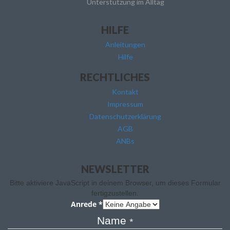
Unterstützung im Alltag
HILFE
Anleitungen
Hilfe
RECHTLICHES
Kontakt
Impressum
Datenschutzerklärung
AGB
ANBs
NEWSLETTER
Bitte aktiviere JavaScript in deinem Browser, um dieses Formular
fertigzustellen.
Anrede
*
Name
*