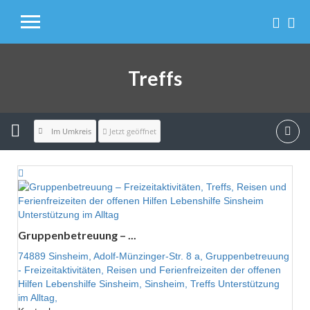
Treffs
Im Umkreis
Jetzt geöffnet
Unterstützung im Alltag
Gruppenbetreuung – ...
74889 Sinsheim,
Adolf-Münzinger-Str. 8 a,
Gruppenbetreuung
- Freizeitaktivitäten,
Reisen und Ferienfreizeiten der offenen
Hilfen Lebenshilfe Sinsheim,
Sinsheim,
Treffs
Unterstützung
im Alltag,