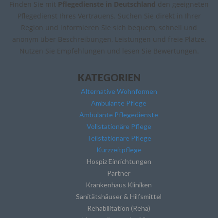
Finden Sie mit
Pflegedienste in Deutschland
den geeigneten
Pflegedienst Ihres Vertrauens. Suchen Sie direkt in Ihrer
Region und informieren Sie sich bequem, schnell und
anonym über Beschreibungen, Leistungen und freie Plätze.
Nutzen Sie Empfehlungen und lesen Sie Bewertungen.
KATEGORIEN
Alternative Wohnformen
Ambulante Pflege
Ambulante Pflegedienste
Vollstationäre Pflege
Teilstationäre Pflege
Kurzzeitpflege
Hospiz Einrichtungen
Partner
Krankenhaus Kliniken
Sanitätshäuser & Hilfsmittel
Rehabilitation (Reha)