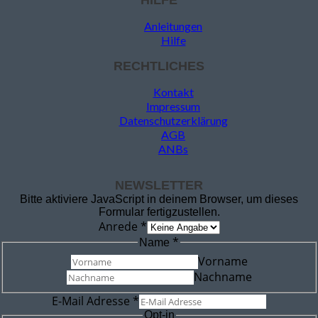
Anleitungen
Hilfe
RECHTLICHES
Kontakt
Impressum
Datenschutzerklärung
AGB
ANBs
NEWSLETTER
Bitte aktiviere JavaScript in deinem Browser, um dieses
Formular fertigzustellen.
Anrede
*
*
Name
Vorname
Nachname
E-Mail Adresse
*
Opt-in