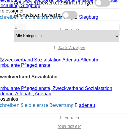
ewerbung,
Job,
Jobbörse,
Jobportal,
Mitarbeiter,
Recruit,
Am besten bewertete Einrichtungen
ecruiting,
Siegburg,
rofessionell
Am meisten bewertet
chreiben Sie die erste Bewertung
Siegburg
Anrufen
02241 – 14 732 95
Karte Anzeigen
mbulante Pflegedienste
weckverband Sozialstatio...
mbulante Pflegedienste, Zweckverband Sozialstation
denau-Altenahr, Adenau,
ostenlos
chreiben Sie die erste Bewertung
adenau
Anrufen
02691305 610