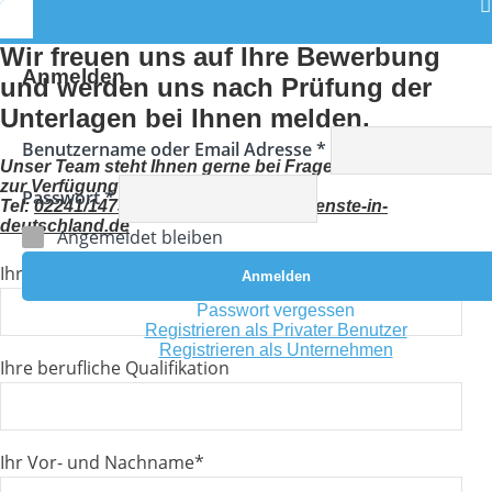
Wir freuen uns auf Ihre Bewerbung
Anmelden
und werden uns nach Prüfung der
Unterlagen bei Ihnen melden.
Benutzername oder Email Adresse *
Unser Team steht Ihnen gerne bei Fragen auch telefonisch
zur Verfügung unter:
Passwort *
Tel:
02241/1473295
oder
job@pflegedienste-in-
deutschland.de
Angemeldet bleiben
Ihre Initiativbewerbung für folgende Fachrichtung
*
Passwort vergessen
Registrieren als Privater Benutzer
Registrieren als Unternehmen
Ihre berufliche Qualifikation
Ihr Vor- und Nachname
*