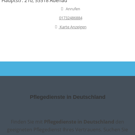
Hauptstr. 210, 53518 Adenau
Anrufen
01732486884
Karte Anzeigen
Pflegedienste in Deutschland
Finden Sie mit
Pflegedienste in Deutschland
den
geeigneten Pflegedienst Ihres Vertrauens. Suchen Sie