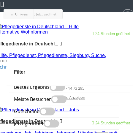
Im Umkreis
Jetzt geöffnet
lternative Wohnformen
24 Stunden geöffnet
flegedienste in Deutschl...
ilfe,
Pflegedienst,
Pflegedienste,
Siegburg,
Suche,
rofessionell
chreiben Sie die erste Bewertung
Siegburg
Filter
Anrufen
Bestes Ergebnis
02241 - 14 73 295
Karte Anzeigen
Meiste Besucher
Gutscheine
flegedienste in Deutschl...
Jetzt geöffnet
24 Stunden geöffnet