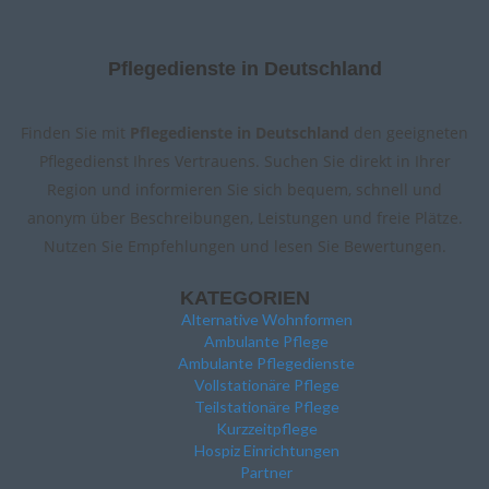
Pflegedienste in Deutschland
Finden Sie mit
Pflegedienste in Deutschland
den geeigneten
Pflegedienst Ihres Vertrauens. Suchen Sie direkt in Ihrer
Region und informieren Sie sich bequem, schnell und
anonym über Beschreibungen, Leistungen und freie Plätze.
Nutzen Sie Empfehlungen und lesen Sie Bewertungen.
KATEGORIEN
Alternative Wohnformen
Ambulante Pflege
Ambulante Pflegedienste
Vollstationäre Pflege
Teilstationäre Pflege
Kurzzeitpflege
Hospiz Einrichtungen
Partner