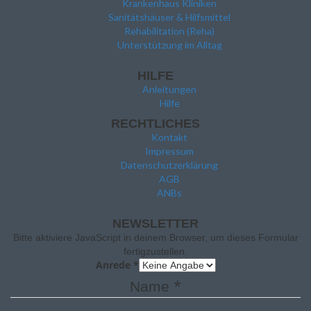
Krankenhaus Kliniken
Sanitätshäuser & Hilfsmittel
Rehabilitation (Reha)
Unterstützung im Alltag
HILFE
Anleitungen
Hilfe
RECHTLICHES
Kontakt
Impressum
Datenschutzerklärung
AGB
ANBs
NEWSLETTER
Bitte aktiviere JavaScript in deinem Browser, um dieses Formular
fertigzustellen.
Anrede
*
*
Name