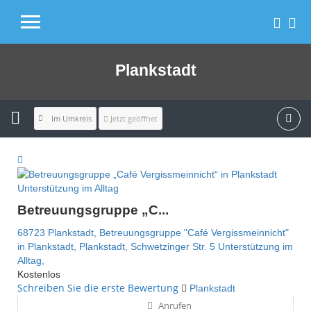
Plankstadt
Im Umkreis
Jetzt geöffnet
Unterstützung im Alltag
Betreuungsgruppe „C...
68723 Plankstadt,
Betreuungsgruppe "Café Vergissmeinnicht"
in Plankstadt,
Plankstadt,
Schwetzinger Str. 5
Unterstützung im
Alltag,
Kostenlos
Schreiben Sie die erste Bewertung
Plankstadt
Anrufen