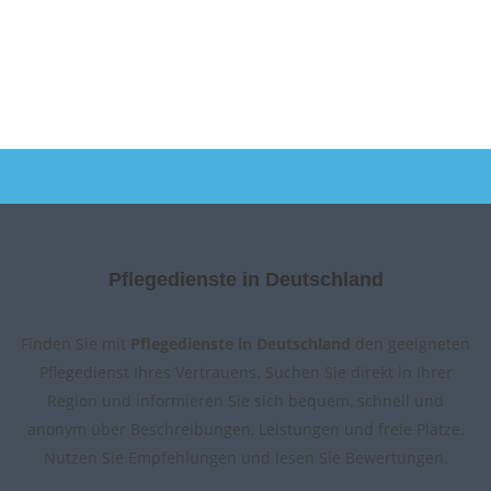
Pflegedienste in Deutschland
Finden Sie mit
Pflegedienste in Deutschland
den geeigneten
Pflegedienst Ihres Vertrauens. Suchen Sie direkt in Ihrer
Region und informieren Sie sich bequem, schnell und
anonym über Beschreibungen, Leistungen und freie Plätze.
Nutzen Sie Empfehlungen und lesen Sie Bewertungen.