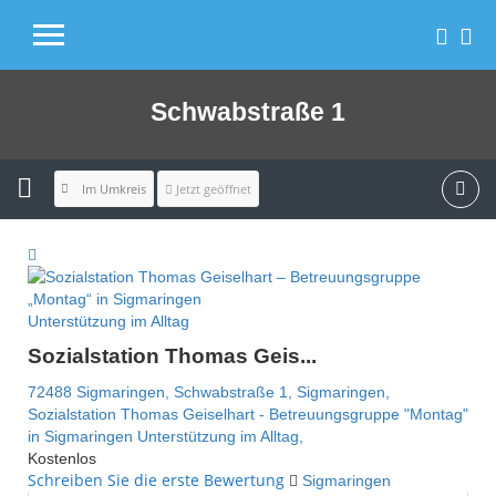
Schwabstraße 1
Im Umkreis
Jetzt geöffnet
Unterstützung im Alltag
Sozialstation Thomas Geis...
72488 Sigmaringen,
Schwabstraße 1,
Sigmaringen,
Sozialstation Thomas Geiselhart - Betreuungsgruppe "Montag"
in Sigmaringen
Unterstützung im Alltag,
Kostenlos
Schreiben Sie die erste Bewertung
Sigmaringen