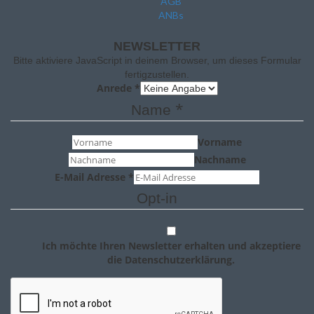
AGB
ANBs
NEWSLETTER
Bitte aktiviere JavaScript in deinem Browser, um dieses Formular
fertigzustellen.
Anrede
*
*
Name
Vorname
Nachname
E-Mail Adresse
*
Opt-in
Ich möchte Ihren Newsletter erhalten und akzeptiere
die Datenschutzerklärung.